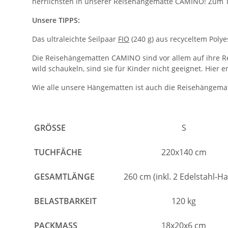
herrlichsten in unserer Reisehängematte CAMINO! Zum
Unsere TIPPS:
Das ultraleichte Seilpaar
FIO
(240 g) aus recyceltem Poly
Die Reisehängematten CAMINO sind vor allem auf ihre Rei
wild schaukeln, sind sie für Kinder nicht geeignet. Hie
Wie alle unsere Hängematten ist auch die Reisehängemat
GRÖSSE
S
TUCHFÄCHE
220x140 cm
GESAMTLÄNGE
260 cm (inkl. 2 Edelstahl-H
BELASTBARKEIT
120 kg
PACKMASS
18x20x6 cm