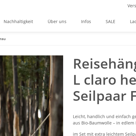
Vers
Nachhaltigkeit
Über uns
Infos
SALE
La
grau
Reisehän
L claro h
Seilpaar 
Leicht, handlich und einfach g
aus Bio-Baumwolle – in edlem 
im Set mit extra leichtem Seil