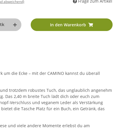
Frage zum Artikel
nd abweichend)
tk
In den Warenkorb
ark um die Ecke – mit der CAMINO kannst du überall
tes und trotzdem robustes Tuch, das unglaublich angenehm
0 kg. Das 2,40 m breite Tuch lädt dich oder euch zum
osknopf-Verschluss und veganem Leder als Verstärkung
tet die Tasche Platz für ein Buch, ein Getränk, das
diese und viele andere Momente erlebst du am