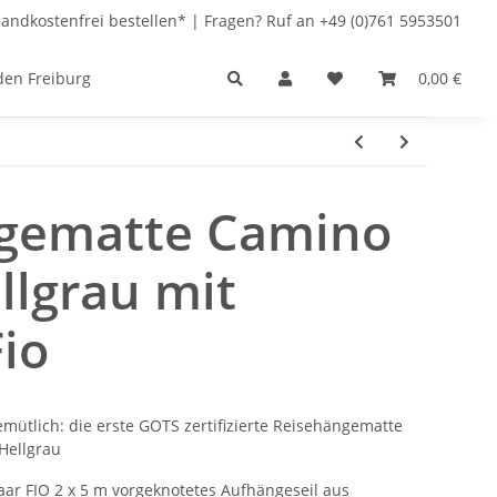
andkostenfrei bestellen* | Fragen? Ruf an +49 (0)761 5953501
den Freiburg
0,00 €
gematte Camino
ellgrau mit
Fio
emütlich: die erste GOTS zertifizierte Reisehängematte
Hellgrau
paar FIO 2 x 5 m vorgeknotetes Aufhängeseil aus