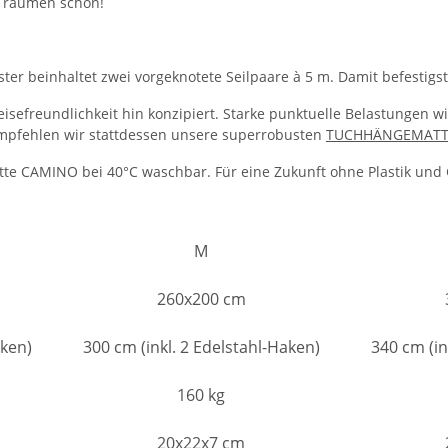
 Träumen schön!
ester beinhaltet zwei vorgeknotete Seilpaare à 5 m. Damit befest
sefreundlichkeit hin konzipiert. Starke punktuelle Belastungen w
r empfehlen wir stattdessen unsere superrobusten
TUCHHÄNGEMAT
te CAMINO bei 40°C waschbar. Für eine Zukunft ohne Plastik und G
M
260x200 cm
aken)
300 cm (inkl. 2 Edelstahl-Haken)
340 cm (in
160 kg
20x22x7 cm