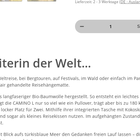
Lieferzeit:
2 - 3 Werktage
(DE - Ausla
S
terin der Welt...
ltreise, bei Bergtouren, auf Festivals, im Wald oder einfach im P
, fair gehandelte Reisehängematte.
s langfaseriger Bio-Baumwolle hergestellt. So entsteht ein leich
egt die CAMINO L nur so viel wie ein Pullover, trägt aber bis zu 18
locker Platz für Zwei. Mithilfe ihrer integrierten Tasche mit Kok
ogar als kleines Reisekissen nutzen. Im aufgehängten Zustand bie
t.
Blick aufs türkisblaue Meer den Gedanken freien Lauf lassen – 