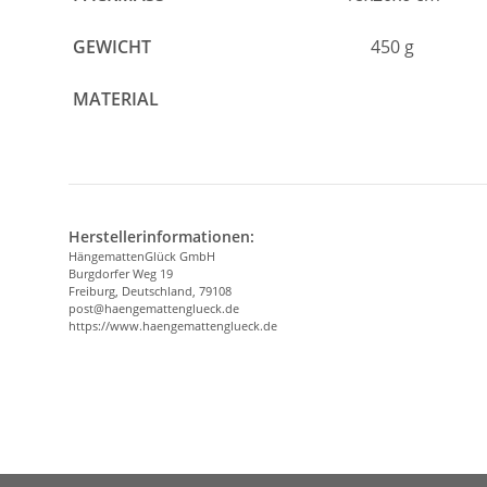
GEWICHT
450 g
MATERIAL
Herstellerinformationen:
HängemattenGlück GmbH
Burgdorfer Weg 19
Freiburg, Deutschland, 79108
post@haengemattenglueck.de
https://www.haengemattenglueck.de