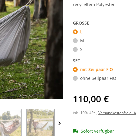
recyceltem Polyester
GRÖSSE
L
M
S
SET
mit Seilpaar FIO
ohne Seilpaar FIO
110,00 €
inkl. 19% USt. ,
Versandkostenfreie Li
Sofort verfügbar